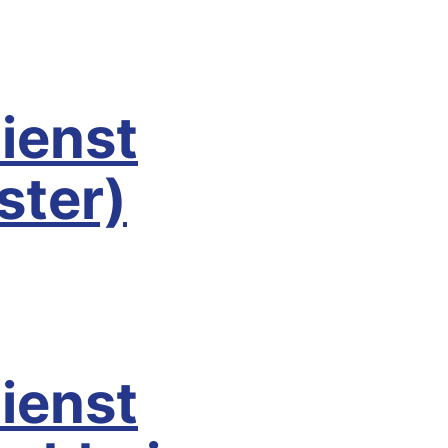
lsterwerda
ienst
ster)
rzberg (Elster)
ienst