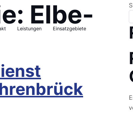
ie:
Elbe-
S
akt
Leistungen
Einsatzgebiete
ienst
hrenbrück
E
v
Uebigau-Wahrenbrück