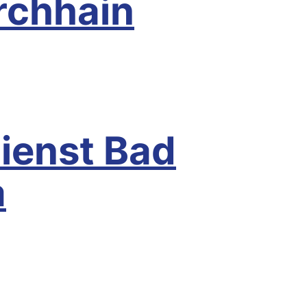
rchhain
oberlug-Kirchhain
ienst Bad
a
Bad Liebenwerda