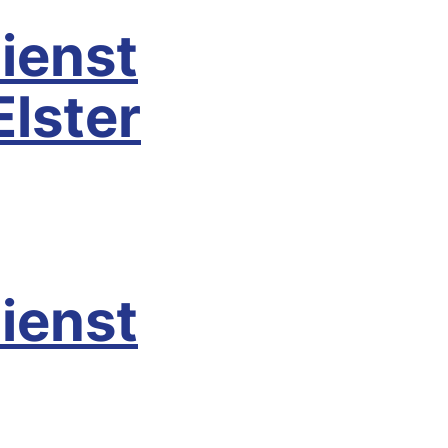
ienst
lster
alkenberg/Elster
ienst