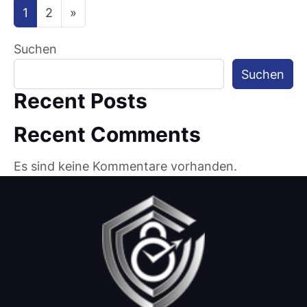
Beitragsnavigation
1
2
»
Suchen
Suchen
Recent Posts
Recent Comments
Es sind keine Kommentare vorhanden.