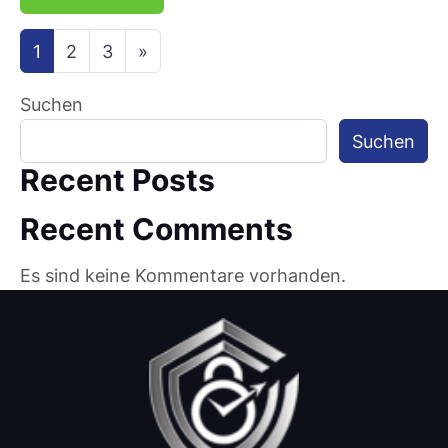
Beitragsnavigation
1
2
3
»
Suchen
Suchen
Recent Posts
Recent Comments
Es sind keine Kommentare vorhanden.