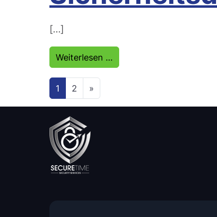
[…]
from Sicherheitsdienst G
Weiterlesen …
Beitragsnavi
1
2
»