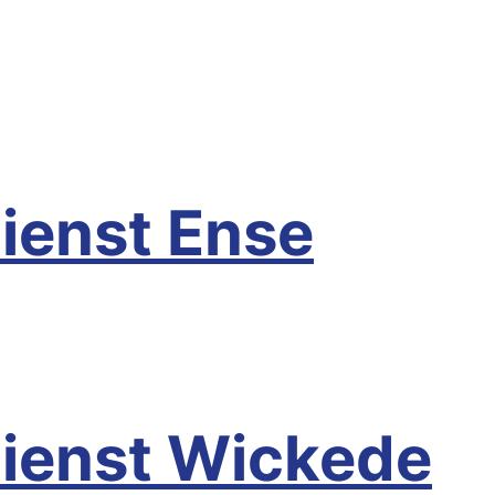
ad Sassendorf
ienst Ense
nse
dienst Wickede