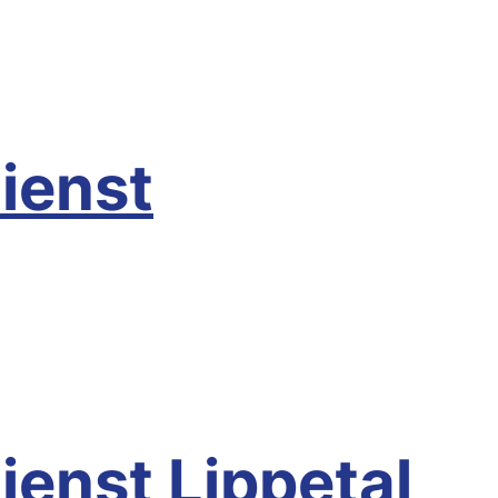
üthen
ienst
Möhnesee
ienst Lippetal