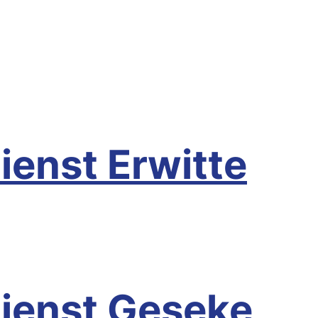
ickede (Ruhr)
ienst Erwitte
witte
dienst Geseke