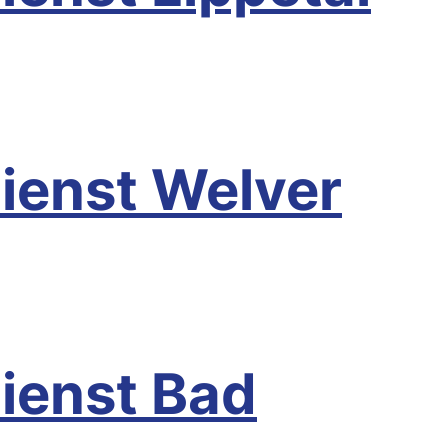
ppetal
ienst Welver
elver
ienst Bad