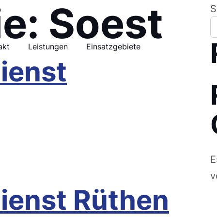
ie:
Soest
S
akt
Leistungen
Einsatzgebiete
ienst
E
nröchte
v
dienst Rüthen