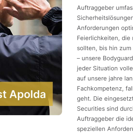
Auftraggeber umfa
Sicherheitslösungen
Anforderungen optim
Feierlichkeiten, die
sollten, bis hin z
– unsere Bodyguards
jeder Situation voll
auf unsere jahre la
Fachkompetenz, fall
geht. Die eingesetz
Securities sind dur
Auftraggeber die id
speziellen Anforde