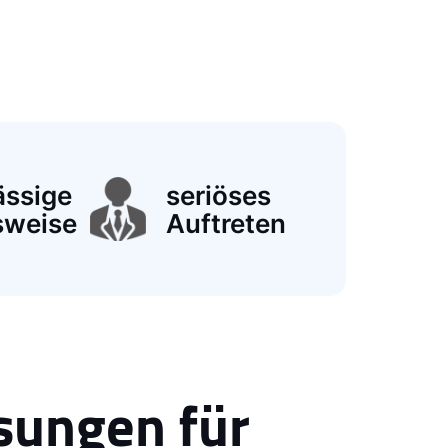
ässige
seriöses
sweise
Auftreten
sungen für